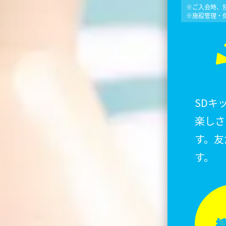
※ご入会時、別
※施設管理・
SDキ
楽しさ
す。友
す。