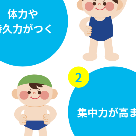
体力や
持久力がつく
2
集中力が高