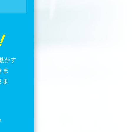
！
動かす
きま
きま
プ