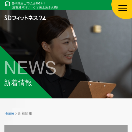
静岡県富士市伝法3024-1
(弥生通り沿い、ゲオ富士店さん横)
NEWS
新着情報
Home
>
新着情報