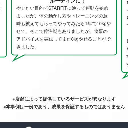
！
1日何回でも受けられるコースで、それ
って運動を始め
ット。時間が空いたら、バイクをこいで
ーニングの意
り、ほかの人と一緒にストレッチをした
1年で10kgや
で、昼も夜も行っています。 ホットヨガ
たが、食事の
「人と比べずに、この時間だけは自分に
やせることがで
して」という先生の声かけもあって、自
ために時間を使っていることを意識して
す。行くと心もスッキリする感覚があり
す。
※店舗によって提供しているサービスが異なります
※本事例は一例であり、成果を保証するものではありません