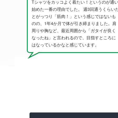
ルーティンに
着たい！というのが通い
やせたい目的でSTARFITに通
。 週3回通うくらいだ
ましたが、体の動かし方やトレ
という感じではないも
味も教えてもらってやってみたら
が引き締まりました。肩
せて、そこで停滞期もありまし
囲から「ガタイが良く
アドバイスを実践してまた8kg
ので、目指すところに
きました。
じています。