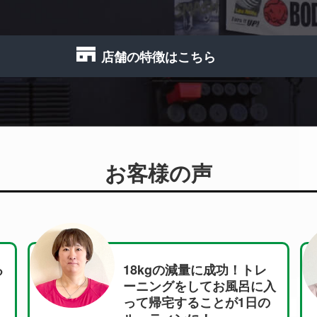
店舗の特徴はこちら
お客様の声
に成功！トレ
コツコツ１年半で目
てお風呂に入
イナス13Kg達成！
ことが1日の