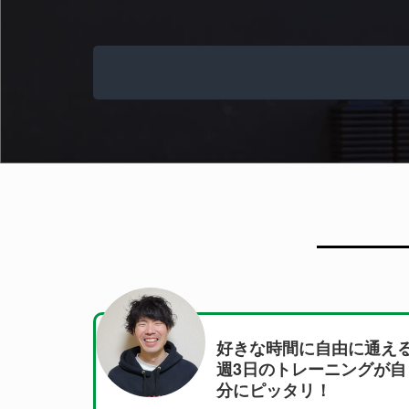
な時間に自由に通える
18kgの減量
日のトレーニングが自
ーニングをし
ピッタリ！
って帰宅する