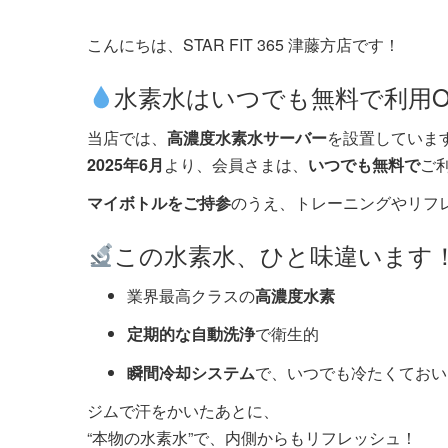
こんにちは、STAR FIT 365 津藤方店です！
水素水はいつでも無料で利用O
当店では、
高濃度水素水サーバー
を設置していま
2025年6月
より、会員さまは、
いつでも無料で
ご
マイボトルをご持参
のうえ、トレーニングやリフ
この水素水、ひと味違います
業界最高クラスの
高濃度水素
定期的な自動洗浄
で衛生的
瞬間冷却システム
で、いつでも冷たくておい
ジムで汗をかいたあとに、
“本物の水素水”で、内側からもリフレッシュ！