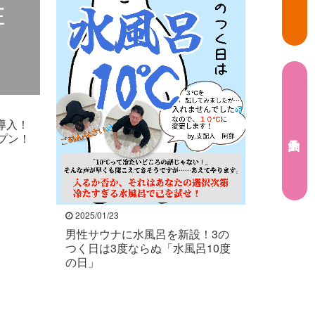
導入！
ープン！
2025/01/23
男性サウナに水風呂を新設！3の
つく日は3度ならぬ「水風呂10度
の日」