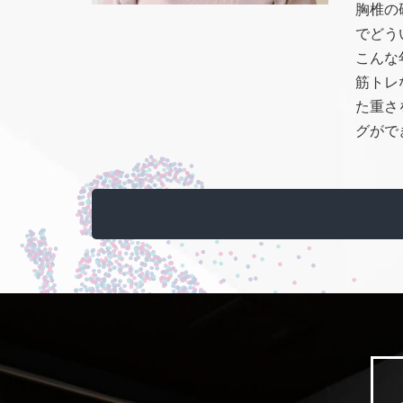
胸椎の
でどう
こんな
筋トレ
た重さ
グがで