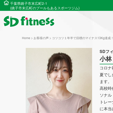
千葉県銚子市末広町2-1
(銚子市末広町のプールもあるスポーツジム)
Home
>
お客様の声
>
コツコツ１年半で目標のマイナス13Kg達成
SDフ
小林
コロナ
夏でし
ます。
高校時
ソナル
トレー
に本当