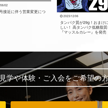
/06/02
6号接近に伴う営業変更につ
2023/12/06
タンパク質が29g！おまけ
しい！ 高タンパク低糖脂質
『マッスルカレー』を発売
見学や体験・ご入会を
ご希望の