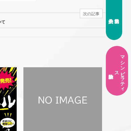
次の記事
いて
マ
シ
ン
ラ
テ
ィ
ピ
ス