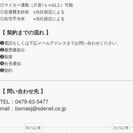
◎マイカー通勤（片道1ｋｍ以上）可能
◎交通費支給有 ※当社規定による
◎住宅手当有 ※当社規定による
【 契約までの流れ 】
❶電話もしくは下記メールアドレスまでお問い合わせください。
❷履歴書提出
❸面接
❹合否通知
❺契約
【 問い合わせ先 】
TEL：0479-63-5477
mail：bsmasj@sdenet.co.jp
前の記事
次の記事