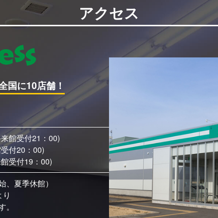
アクセス
全国に10店舗！
終来館受付21：00)
館受付20：00)
来館受付19：00)
始、夏季休館）
より
す。