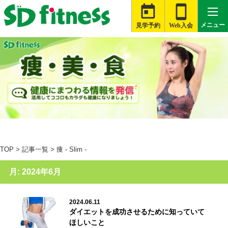


メニュー
見学予約
Web入会

札幌白石店
大河原店
桑名星川店
TOP
>
記事一覧
>
痩 - Slim -
津藤方店
月:
2024年6月
富士伝法店
旭店
2024.06.11
ダイエットを成功させるために知っていて
銚子店
ほしいこと