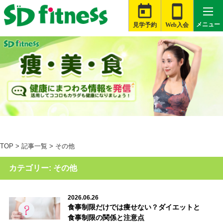


メニュー
見学予約
Web入会

札幌白石店
大河原店
桑名星川店
TOP
>
記事一覧
>
その他
津藤方店
カテゴリー:
その他
富士伝法店
旭店
2026.06.26
食事制限だけでは痩せない？ダイエットと
銚子店
食事制限の関係と注意点