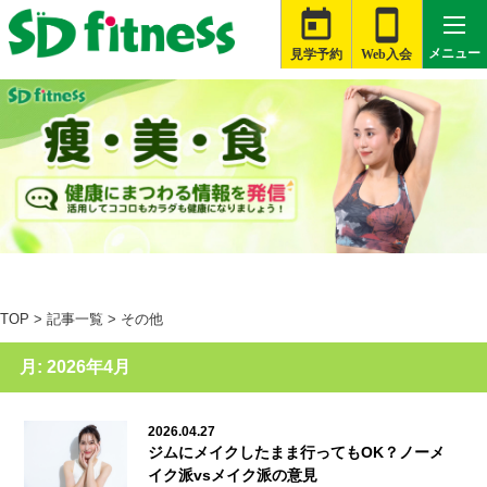


メニュー
見学予約
Web入会

札幌白石店
大河原店
桑名星川店
TOP
>
記事一覧
>
その他
津藤方店
月:
2026年4月
富士伝法店
旭店
2026.04.27
ジムにメイクしたまま行ってもOK？ノーメ
銚子店
イク派vsメイク派の意見