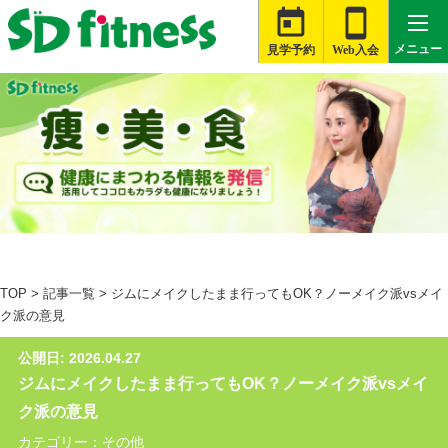


メニュー
見学予約
Web入会

札幌白石店
大河原店
桑名星川店
TOP
>
記事一覧
>
ジムにメイクしたまま行ってもOK？ノーメイク派vsメイ
津藤方店
ク派の意見
富士伝法店
公開日: 2026.04.27
ジムにメイクしたまま行ってもOK？ノーメイク派vsメイ
旭店
ク派の意見
銚子店
カテゴリー：その他