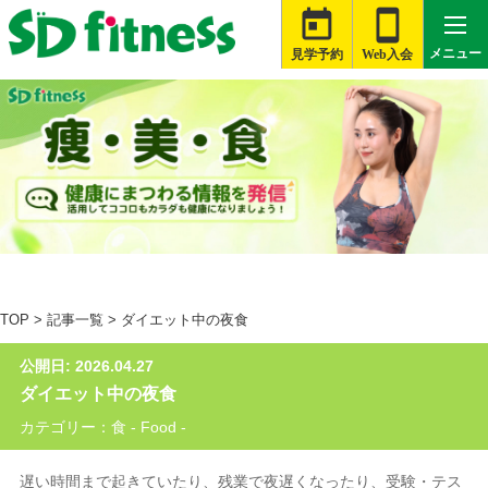


メニュー
見学予約
Web入会

札幌白石店
大河原店
桑名星川店
TOP
>
記事一覧
>
ダイエット中の夜食
津藤方店
公開日: 2026.04.27
富士伝法店
ダイエット中の夜食
旭店
カテゴリー：食 - Food -
銚子店
遅い時間まで起きていたり、残業で夜遅くなったり、受験・テス