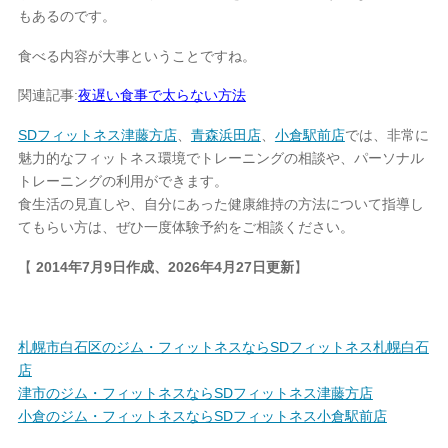
もあるのです。
食べる内容が大事ということですね。
関連記事:
夜遅い食事で太らない方法
SDフィットネス津藤方店
、
青森浜田店
、
小倉駅前店
では、非常に
魅力的なフィットネス環境でトレーニングの相談や、パーソナル
トレーニングの利用ができます。
食生活の見直しや、自分にあった健康維持の方法について指導し
てもらい方は、ぜひ一度体験予約をご相談ください。
【
2014年7月9日作成、2026年4月27日更新
】
札幌市白石区のジム・フィットネスならSDフィットネス札幌白石
店
津市のジム・フィットネスならSDフィットネス津藤方店
小倉のジム・フィットネスならSDフィットネス小倉駅前店