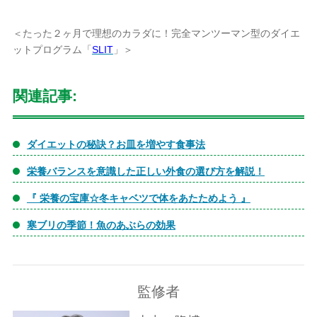
＜たった２ヶ月で理想のカラダに！完全マンツーマン型のダイエ
ットプログラム「
SLIT
」＞
関連記事:
ダイエットの秘訣？お皿を増やす食事法
栄養バランスを意識した正しい外食の選び方を解説！
『 栄養の宝庫☆冬キャベツで体をあたためよう 』
寒ブリの季節！魚のあぶらの効果
監修者