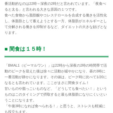
番活動的なのは22時～深夜の2時だと言われています。「夜食べ
ると太る」と言われる大きな原因の１つです。
食べた食物から脂肪酸やコレステロールを合成する働きを活性化
し、体脂肪として蓄えようとする一方、体脂肪がエネルギーとし
て分解される働きを抑制するなど、ダイエットの大きな妨げとな
ります。
■ 間食は１５時！
「BMAL1（ビーマルワン）」は22時から深夜の2時の時間帯で活
動のピークを迎えた後は徐々に活動が緩やかになり、昼の3時に
一番活動が静かになります。その値は、ピーク時に比べて1/20に
なるとも言われています。ここがまさに間食タイム！
甘いものや脂っこいものなど、「どうしても食べたい！」という
ものはこのタイミングで摂取すると最も体脂肪になりにくいとい
うことになります。
「午後3時になれば食べられる！」と思うと、ストレスも軽減に
も役立ちます。