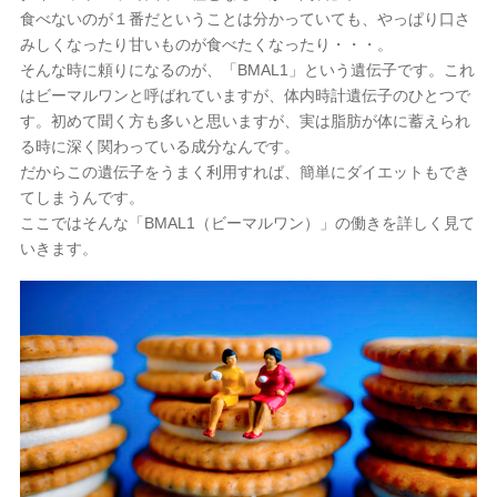
食べないのが１番だということは分かっていても、やっぱり口さ
小倉駅前店
みしくなったり甘いものが食べたくなったり・・・。
そんな時に頼りになるのが、「BMAL1」という遺伝子です。これ

はビーマルワンと呼ばれていますが、体内時計遺伝子のひとつで
す。初めて聞く方も多いと思いますが、実は脂肪が体に蓄えられ
る時に深く関わっている成分なんです。

だからこの遺伝子をうまく利用すれば、簡単にダイエットもでき
てしまうんです。
ここではそんな「BMAL1（ビーマルワン）」の働きを詳しく見て
いきます。