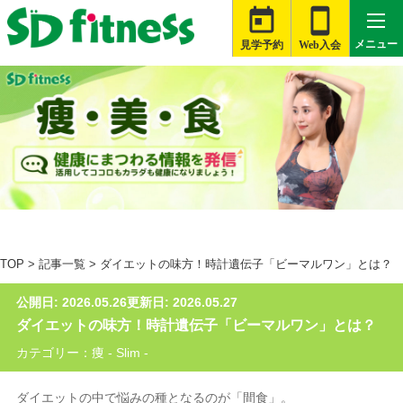


メニュー
見学予約
Web入会

札幌白石店
大河原店
桑名星川店
TOP
>
記事一覧
>
ダイエットの味方！時計遺伝子「ビーマルワン」とは？
津藤方店
公開日: 2026.05.26
更新日: 2026.05.27
富士伝法店
ダイエットの味方！時計遺伝子「ビーマルワン」とは？
旭店
カテゴリー：痩 - Slim -
銚子店
ダイエットの中で悩みの種となるのが「間食」。