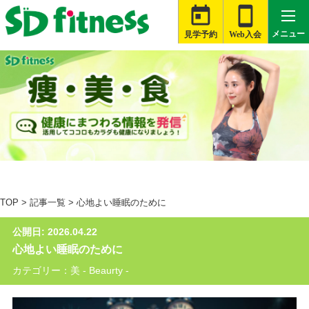


メニュー
見学予約
Web入会

札幌白石店
大河原店
桑名星川店
TOP
>
記事一覧
>
心地よい睡眠のために
津藤方店
公開日: 2026.04.22
富士伝法店
心地よい睡眠のために
旭店
カテゴリー：美 - Beaurty -
銚子店