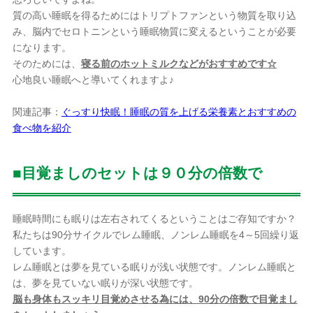
質の高い睡眠を得るためにはトリプトファンという物質を取り込
み、脳内でセロトニンという睡眠物質に変えるということが必要
になります。
そのためには、
寝る前のホットミルクなどがおすすめです☆
心地良い睡眠へと導いてくれますよ♪
関連記事：
ぐっすり快眠！睡眠の質を上げる栄養素とおすすめの
食べ物を紹介
■目覚ましのセットは９０分の倍数で
睡眠時間にも眠りは左右されてくるということはご存知ですか？
私たちは90分サイクルでレム睡眠、ノンレム睡眠を4～5回繰り返
しています。
レム睡眠とは夢を見ている眠りが浅い状態です。ノンレム睡眠と
は、夢を見ていない眠りが深い状態です。
脳も身体もスッキリ目覚めさせる為には、90分の倍数で目覚まし