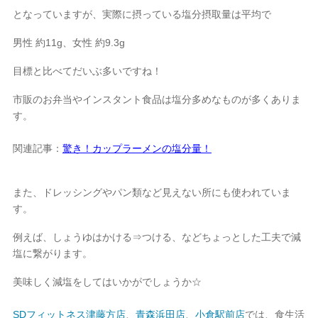
となっていますが、実際に摂っている塩分摂取量は平均で
男性 約11g、女性 約9.3g
目標と比べてだいぶ多いですね！
市販のお弁当やインスタント食品は塩分多めなものが多くありま
す。
関連記事：
驚き！カップラーメンの塩分量！
また、ドレッシングやパン類など見えない所にも使われていま
す。
例えば、しょうゆはかける⇒つける、などちょっとした工夫で減
塩に繋がります。
美味しく減塩をしてはいかがでしょうか☆
SDフィットネス津藤方店
、
青森浜田店
、
小倉駅前店
では、食生活