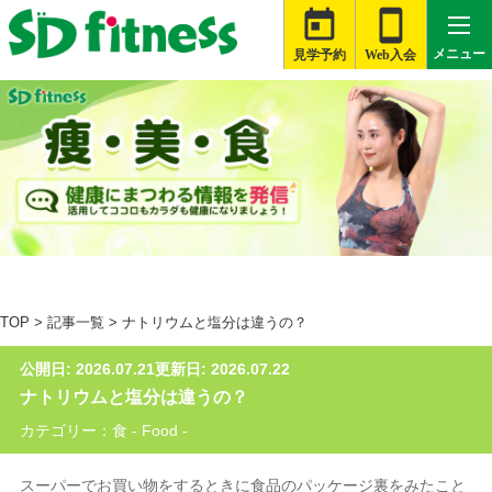


メニュー
見学予約
Web入会

札幌白石店
大河原店
桑名星川店
TOP
>
記事一覧
>
ナトリウムと塩分は違うの？
津藤方店
公開日: 2026.07.21
更新日: 2026.07.22
富士伝法店
ナトリウムと塩分は違うの？
旭店
カテゴリー：食 - Food -
銚子店
スーパーでお買い物をするときに食品のパッケージ裏をみたこと