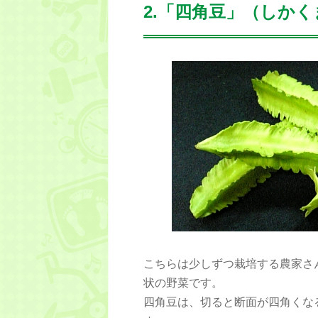
2.「四角豆」（しかく
こちらは少しずつ栽培する農家さ
状の野菜です。
四角豆は、切ると断面が四角くな