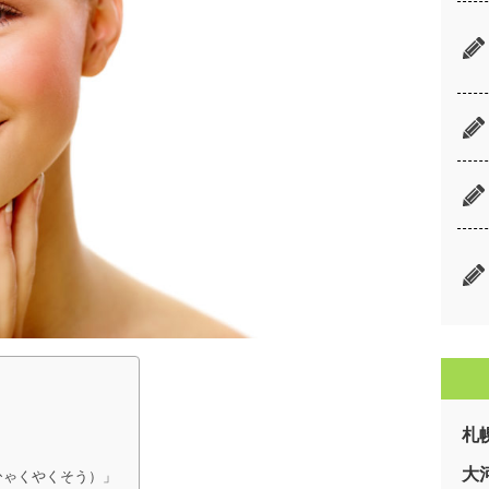
札
大
ひゃくやくそう）」