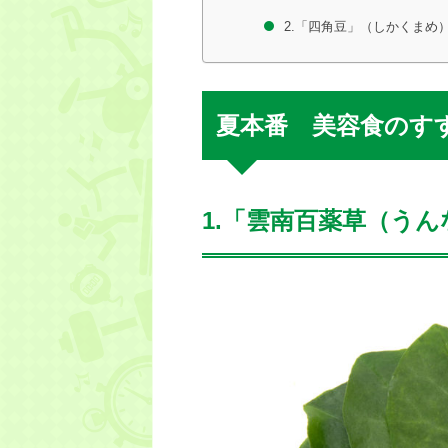
2.「四角豆」（しかくまめ
夏本番 美容食のす
1.「雲南百薬草（う