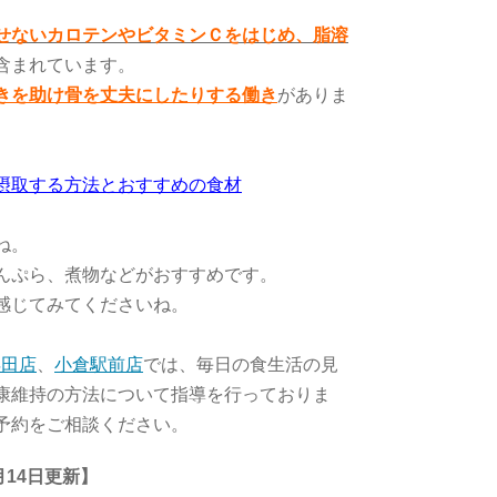
せないカロテンやビタミンＣをはじめ、脂溶
含まれています。
きを助け骨を丈夫にしたりする働き
がありま
摂取する方法とおすすめの食材
ね。
んぷら、煮物などがおすすめです。
感じてみてくださいね。
浜田店
、
小倉駅前店
では、毎日の食生活の見
康維持の方法について指導を行っておりま
予約をご相談ください。
月14
日更新】