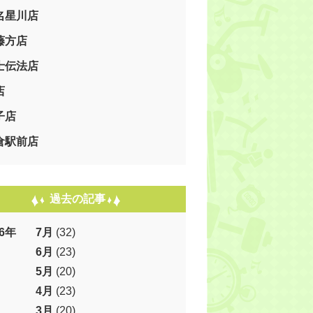
名星川店
藤方店
士伝法店
店
子店
倉駅前店
過去の記事
26年
7月
(32)
6月
(23)
5月
(20)
4月
(23)
3月
(20)