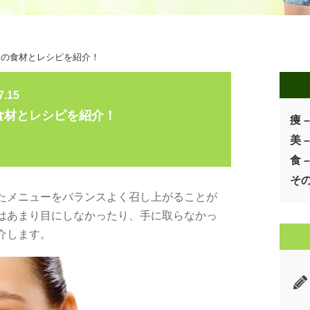
めの食材とレシピを紹介！
7.15
食材とレシピを紹介！
痩 –
美 –
食 –
そ
たメニューをバランスよく召し上がることが
はあまり目にしなかったり、手に取らなかっ
介します。