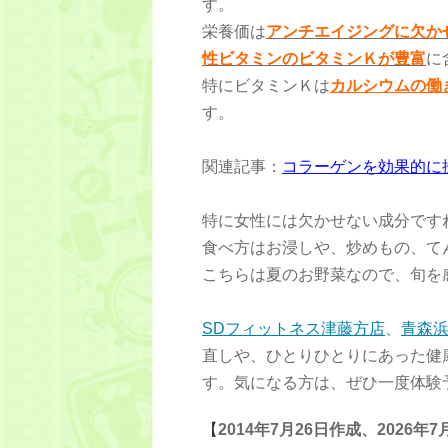
す。
栄養価は
アンチエイジングに欠か
性ビタミンのビタミンＫが豊富
に
特にビタミンＫは
カルシウムの働
す。
関連記事：
コラーゲンを効果的に
特に女性には欠かせない成分です
食べ方はお浸しや、炒めもの、て
こちらは夏のお野菜なので、旬を
SDフィットネス津藤方店
、
青森
直しや、ひとりひとりにあった健
す。気になる方は、ぜひ一度体験
【
2014年7月26日作成、2026年7