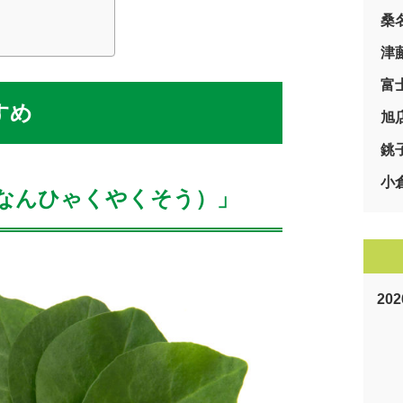
桑
）
津
富
すめ
旭
銚
小
んなんひゃくやくそう）」
20