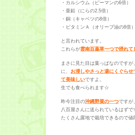
・カルシウム（ピーマンの6倍）
・亜鉛（にらの2.5倍）
・銅（キャベツの8倍）
・ビタミンＡ（オリーブ油の8倍
と言われています。
これらが
雲南百薬草一つで摂れて
まさに見た目は葉っぱなのですが
に、
お浸しやさっと湯にくぐらせ
て美味しい
ですよ。
生でも食べられます☆
昨今注目の
沖縄野菜の一つ
ですが
八百屋さんに送られているはずで
たくさん露地で栽培できるので値