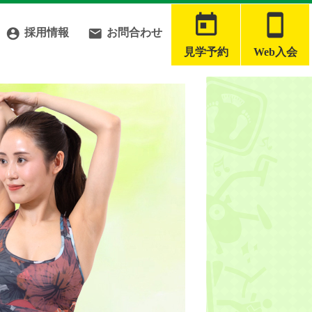




採用情報
お問合わせ
見学予約
Web入会