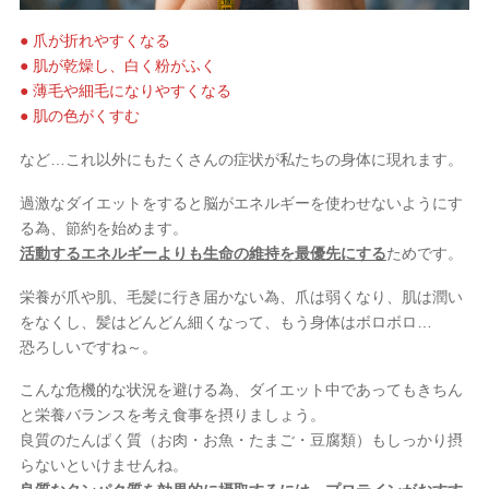
● 爪が折れやすくなる
● 肌が乾燥し、白く粉がふく
● 薄毛や細毛になりやすくなる
● 肌の色がくすむ
など…これ以外にもたくさんの症状が私たちの身体に現れます。
過激なダイエットをすると脳がエネルギーを使わせないようにす
る為、節約を始めます。
活動するエネルギーよりも生命の維持を最優先にする
ためです。
栄養が爪や肌、毛髪に行き届かない為、爪は弱くなり、肌は潤い
をなくし、髪はどんどん細くなって、もう身体はボロボロ…
恐ろしいですね～。
こんな危機的な状況を避ける為、ダイエット中であってもきちん
と栄養バランスを考え食事を摂りましょう。
良質のたんぱく質（お肉・お魚・たまご・豆腐類）もしっかり摂
らないといけませんね。