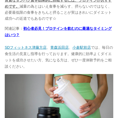
良質なタンパク質を効果的に摂取するには、プロテインがおすす
めです。
減量の為とはいえ食事を減らす、摂らないのではなく、
必要最低限の食事をきちんと摂ることが実はきれいにダイエット
成功への近道でもあるのです☆
関連記事：
初心者必見！プロテインを飲むのに最適なタイミング
はいつ？
SDフィットネス津藤方店
、
青森浜田店
、
小倉駅前店
では、毎日の
食生活の見直し指導を行っております。健康的に効率よくダイエ
ットを成功させたい方、気になる方は、ぜひ一度体験予約をご相
談ください。