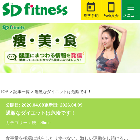


メニュー
見学予約
Web入会

札幌白石店
大河原店
桑名星川店
TOP
>
記事一覧
>
過激なダイエットは危険です！
津藤方店
公開日: 2026.04.08
更新日: 2026.04.09
富士伝法店
過激なダイエットは危険です！
旭店
カテゴリー：痩 - Slim -
銚子店
食事量を極端に減らしたり食べない、激しい運動をし続ける…