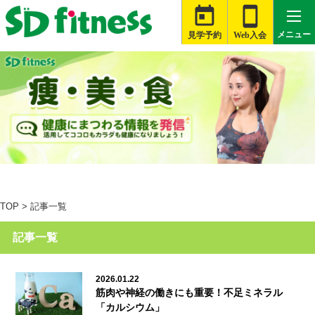


メニュー
見学予約
Web入会

札幌白石店
大河原店
桑名星川店
TOP
>
記事一覧
津藤方店
記事一覧
富士伝法店
旭店
2026.01.22
筋肉や神経の働きにも重要！不足ミネラル
銚子店
「カルシウム」